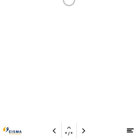
Open
Bezoek
M
Vorige
Volgende
pagina
* / *
website
Naar hoofdcontent